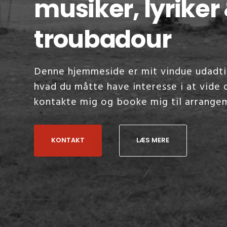
musiker, lyriker
troubadour
Denne hjemmeside er mit vindue udadtil
hvad du måtte have interesse i at vide
kontakte mig og booke mig til arrange
KONTAKT
LÆS MERE