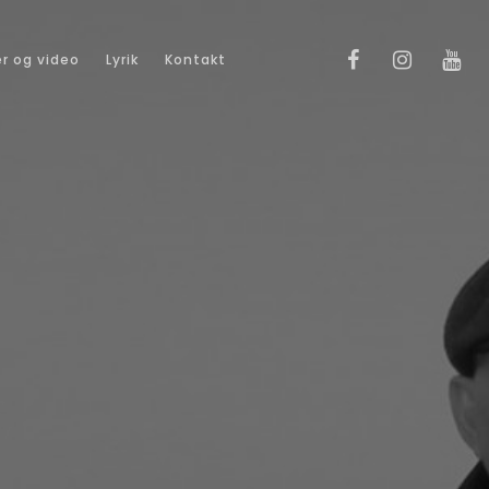
er og video
Lyrik
Kontakt