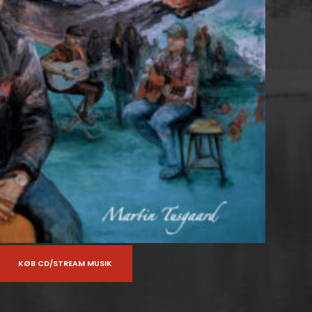
ind.
 dk
KØB CD/STREAM MUSIK