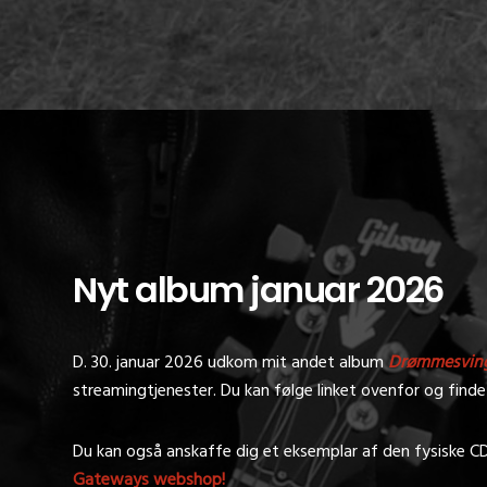
Gratis slots spillemas
hvordan spiller jeg slots med rigtige penge med bonus i 2023
: 
er den danske digitale spillemaskine gratis at spille i 2023
- Michi
spil nye virtuelle kasino spins uden download 2023
: Det udløser
Nyt album januar 2026
Spilleautomat online r
D. 30. januar
2026 udkom mit andet album
Drømmesvin
streamingtjenester. Du kan følge linket ovenfor og finde 
hvordan man vinder kasino roulette med en dealer 2023
Mange af de spillere, der blev pocheret af union, var også ret 
Du kan også anskaffe dig et eksemplar af den fysiske 
erne, begyndte sin karriere som professionel i rugbyligaen.
Gateways webshop!