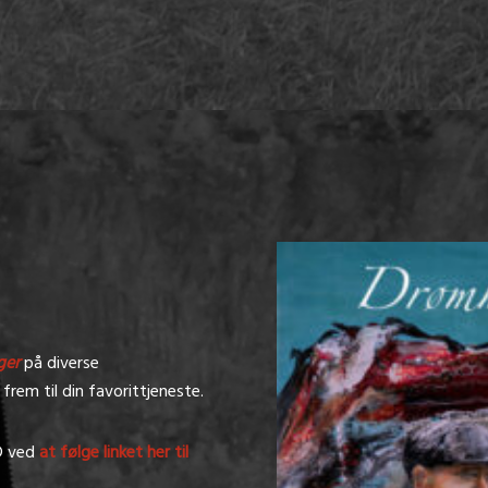
kiner
Målet er at matche mindst tre af ikonerne på en aktiv betalingslinje
gan og Virginia legaliseret online spil.
 også en gratis spins runde på fem spins.
oulette taktik
ger
på diverse
frem til din favorittjeneste.
fremtrædende, såsom Jo Maso, der fortsatte med at vinde 25 rugby 
CD ved
at følge linket her til