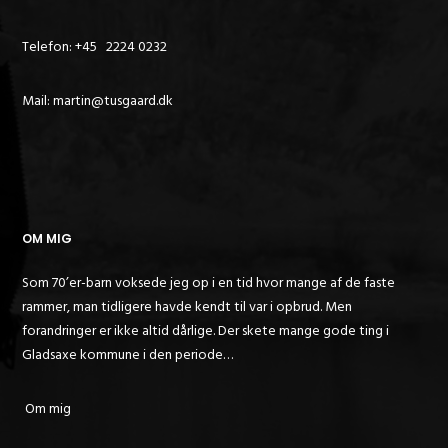
Telefon: +45 2224 0232
Mail: martin@tusgaard.dk
OM MIG
Som 70’er-barn voksede jeg op i en tid hvor mange af de faste
rammer, man tidligere havde kendt til var i opbrud. Men
forandringer er ikke altid dårlige. Der skete mange gode ting i
Gladsaxe kommune i den periode…
Om mig