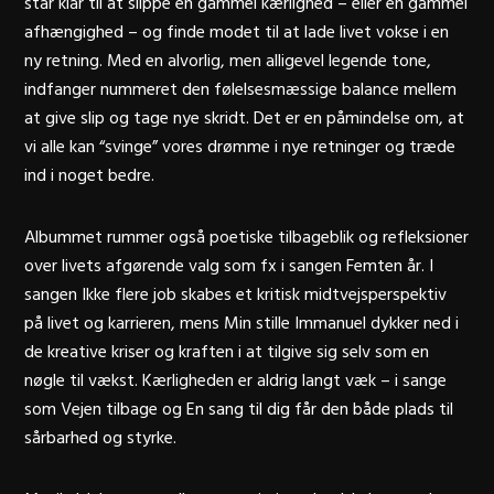
står klar til at slippe en gammel kærlighed – eller en gammel
afhængighed – og finde modet til at lade livet vokse i en
ny retning. Med en alvorlig, men alligevel legende tone,
indfanger nummeret den følelsesmæssige balance mellem
at give slip og tage nye skridt. Det er en påmindelse om, at
vi alle kan “svinge” vores drømme i nye retninger og træde
ind i noget bedre.
Albummet rummer også poetiske tilbageblik og refleksioner
over livets afgørende valg som fx i sangen
Femten år. I
sangen
Ikke flere job
skabes et kritisk midtvejsperspektiv
på livet og karrieren, mens
Min stille Immanuel
dykker ned i
de kreative kriser og kraften i at tilgive sig selv som en
nøgle til vækst. Kærligheden er aldrig langt væk – i sange
som
Vejen tilbage
og
En sang til dig
får den både plads til
sårbarhed og styrke.