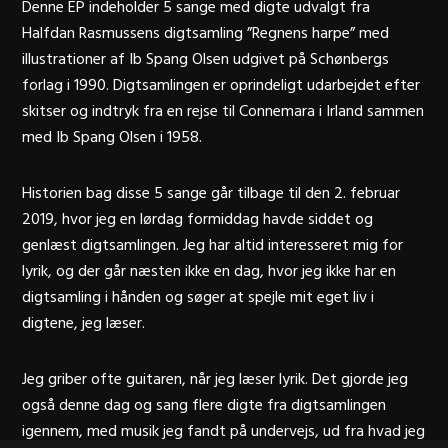
Denne EP indeholder 5 sange med digte udvalgt fra
Halfdan Rasmussens digtsamling ”Regnens harpe” med
illustrationer af Ib Spang Olsen udgivet på Schønbergs
forlag i 1990. Digtsamlingen er oprindeligt udarbejdet efter
skitser og indtryk fra en rejse til Connemara i Irland sammen
med Ib Spang Olsen i 1958.
Historien bag disse 5 sange går tilbage til den 2. februar
2019, hvor jeg en lørdag formiddag havde siddet og
genlæst digtsamlingen. Jeg har altid interesseret mig for
lyrik, og der går næsten ikke en dag, hvor jeg ikke har en
digtsamling i hånden og søger at spejle mit eget liv i
digtene, jeg læser.
Jeg griber ofte guitaren, når jeg læser lyrik. Det gjorde jeg
også denne dag og sang flere digte fra digtsamlingen
igennem, med musik jeg fandt på undervejs, ud fra hvad jeg