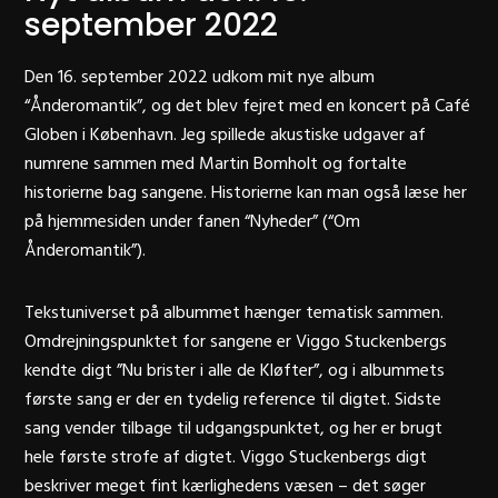
september 2022
Den
16. september 2022
udkom mit nye album
“Ånderomantik”, og det blev fejret med en koncert på
Café
Globen
i København. Jeg spillede akustiske udgaver af
numrene sammen med Martin Bomholt og fortalte
historierne bag sangene. Historierne kan man også læse her
på hjemmesiden under fanen “Nyheder” (“Om
Ånderomantik”).
Tekstuniverset på albummet hænger tematisk sammen.
Omdrejningspunktet for sangene er Viggo Stuckenbergs
kendte digt ”Nu brister i alle de Kløfter”, og i albummets
første sang er der en tydelig reference til digtet. Sidste
sang vender tilbage til udgangspunktet, og her er brugt
hele første strofe af digtet. Viggo Stuckenbergs digt
beskriver meget fint kærlighedens væsen – det søger