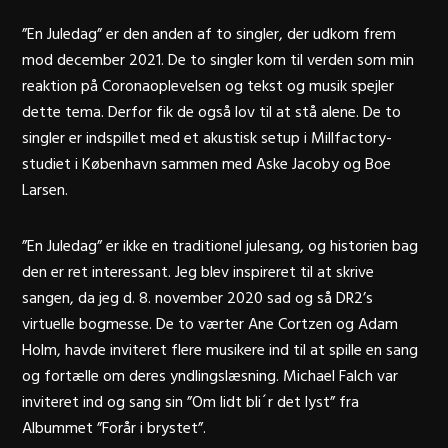
”En Juledag” er den anden af to singler, der udkom frem
mod december 2021. De to singler kom til verden som min
reaktion på Coronaoplevelsen og tekst og musik spejler
dette tema. Derfor fik de også lov til at stå alene. De to
singler er indspillet med et akustisk setup i Millfactory-
studiet i København sammen med Aske Jacoby og Boe
Larsen.
”En Juledag” er ikke en traditionel julesang, og historien bag
den er ret interessant. Jeg blev inspireret til at skrive
sangen, da jeg d. 8. november 2020 sad og så DR2’s
virtuelle bogmesse. De to værter Ane Cortzen og Adam
Holm, havde inviteret flere musikere ind til at spille en sang
og fortælle om deres yndlingslæsning. Michael Falch var
inviteret ind og sang sin ”Om lidt bli´r det lyst” fra
Albummet ”Forår i brystet”.